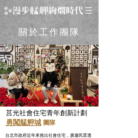
關於工作團隊
莒光社會住宅青年創新計劃
​勇闖艋舺城
團隊
台北市政府近年來推出社會住宅，廣邀民眾透