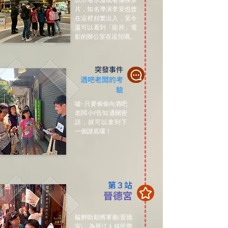
試市場水溫或者播映禁
片，知名導演李安也曾
在這裡頻繁出入，至今
還可以看到「龍祥」電
影的辦公室在這兒哦。
突發事件
酒吧老闆的考
驗
噓~只要偷偷向酒吧
老闆小P告知通關密
語，就可以拿到下
一個謎底囉！
第３站
晉德宮
艋舺助順將軍廟(晉德
宮)，為晉江人移民帶