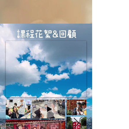
​課程花絮&回顧