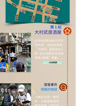
第１站
大村武居酒屋
這有好多美味的日式串
燒料理，但你知道嗎?
「大村武」是真有其人
哦~這位老師在日治時
期來台推廣「能劇」......
→詳細閱讀
突發事件
燈籠的暗號
小解說員與一般民
眾，沿路挑戰實境
解謎遊戲《消失的