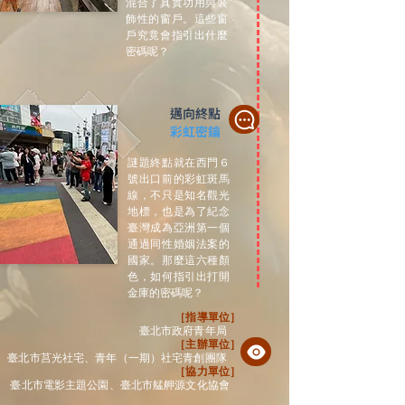
混合了真實功用與裝
飾性的窗戶。這些窗
戶究竟會指引出什麼
密碼呢？
邁向終點
彩虹密鑰
謎題終點就在西門６
號出口前的彩虹斑馬
線，不只是知名觀光
地標，也是為了紀念
臺灣成為亞洲第一個
通過同性婚姻法案的
國家。那麼這六種顏
色，如何指引出打開
金庫的密碼呢？
［指導單位］
臺北市政府青年局
［主辦單位］
臺北市莒光社宅、青年（一期）社宅青創團隊
［協力單位］
臺北市電影主題公園、臺北市艋舺源文化協會