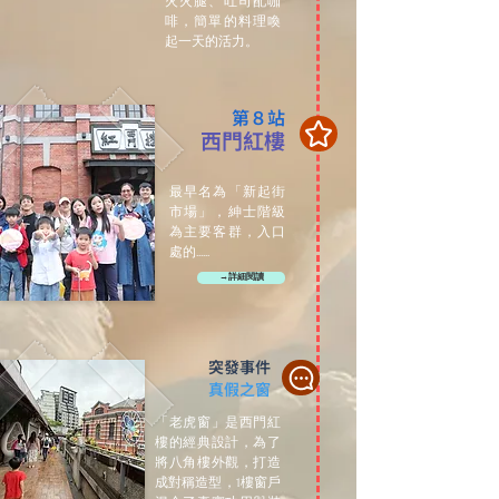
火火腿、吐司配咖
啡，簡單的料理喚
起一天的活力。
第８站
西門紅樓
最早名為「新起街
市場」，紳士階級
為主要客群，入口
處的......
→詳細閱讀
突發事件
真假之窗
「老虎窗」是西門紅
樓的經典設計，為了
將八角樓外觀，打造
成對稱造型，1樓窗戶