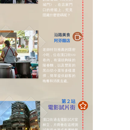
城門》，在店家門
口的燈籠上，究竟
隱藏什麼密碼呢？
沿路美食
阿芬麵店
老師特別推薦的隱密
小吃，位在漢口街109
巷內，有湯頭夠味的
陽春麵，以及豐富的
黑白切小菜等多樣選
擇，簡單提供顧客的
晚餐和消夜去處。
第２站
電影試片街
漢口街過去電影試片室
林立，片商會在這裡測