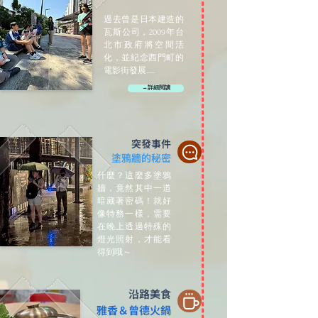
過去曾是日本建造的
瓦斯公司，2009年台
北市政府將空間活
化，並紀念西門町的
電影街發展......
→詳細閱讀
突發事件
塗鴉牆的秘密
什麼？這麼多塗鴉
牆，竟然其中一道
暗藏著密碼！就好
像特務一樣，需要
在晚上透過特殊的
燈光照射，才能看
得到哦～
沿路美食
雅香＆曾德火鍋