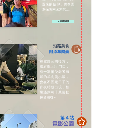
過來的信仰，供奉因
為保護南宋末代......
→詳細閱讀
沿路美食
阿添羊肉羹
在電影公園後方，
峨眉街上7-11門口，
有一家備受老饕擁
戴的羊肉羹小販，
會在不固定日子的
宵夜時段出現，如
果遇到可千萬要把
握良機呀～
第４站
電影公園