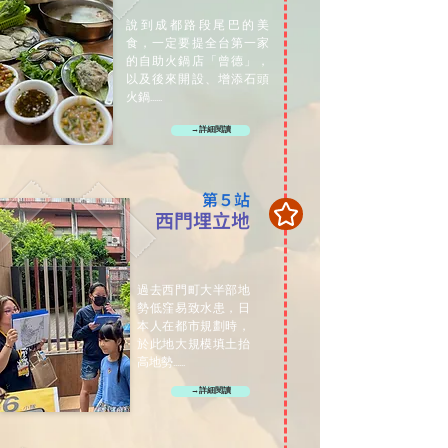
說到成都路段尾巴的美
食，一定要提全台第一家
的自助火鍋店「曾德」，
以及後來開設、增添石頭
火鍋......
→詳細閱讀
第５站
西門埋立地
過去西門町大半部地
勢低窪易致水患，日
本人在都市規劃時，
於此地大規模填土抬
高地勢......
→詳細閱讀