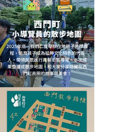
╳
｜西門町｜
小導覽員的散步地圖
2025年底，我們二度舉辦在地親子共學課
程，培育孩子成為艋舺文化特色的代言
人，帶領民眾進行萬華街區導覽。本次成
果整理成散步地圖，和大家分享隱藏在西
門町商圈的故事與美食！