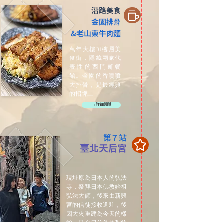
沿路美食
金園排骨
&老山東牛肉麵
萬年大樓B1樓層美
食街，隱藏兩家代
表性的西門町餐
館。金園的香噴噴
大排骨，是最經典
的招牌......
→詳細閱讀
第７站
臺北天后宮
現址原為日本人的弘法
寺，祭拜日本佛教始祖
弘法大師，後來由新興
宮的信徒接收進駐，後
因大火重建為今天的樣