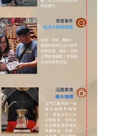
貌，是台日信仰並列的
特別廟宇。
突發事件
弘法大師與煩惱
失戀、求財、離別？

讓我們借用弘法大師手
持的法器，破除一切的
人間的煩惱吧！答案就
在清淨脫俗之地。
沿路美食
蜂大咖啡
店門口陳列的一罐
罐合桃酥和咖啡
豆，是老台北人的
記憶味道。也可以
在店裡度過悠哉的
早餐時光：煎蛋、