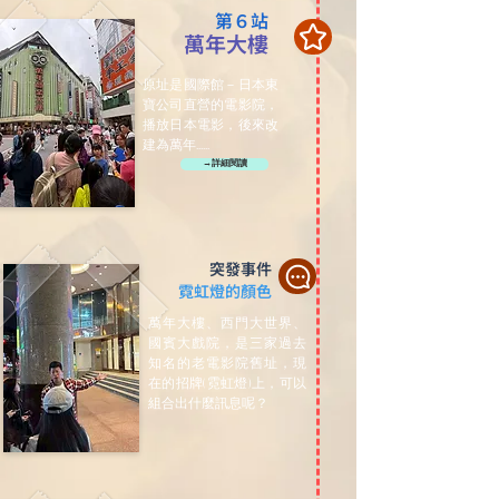
第６站
萬年大樓
原址是國際館－日本東
寶公司直營的電影院，
播放日本電影，後來改
建為萬年......
→詳細閱讀
突發事件
霓虹燈的顏色
萬年大樓、西門大世界、
國賓大戲院，是三家過去
知名的老電影院舊址，現
在的招牌(霓虹燈)上，可以
組合出什麼訊息呢？