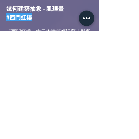
幾何建築抽象 - 肌理畫
#西門紅樓
「西門紅樓」由日本建築師近藤十郎所
設計，為台北十大特色建築之一。課程
將以「建築」的幾何設計構思，運用瓦
楞紙版的層次堆疊，以及石英砂與壓克
力顏料，完成兼具美學與質感的畫作。
＊學員課程作品將參與青年一期社宅公
共空間展示
1/24
@電影公園