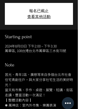
報名已截止
查看其他活動
Starting point
2024年8月03日 下午2:00 – 下午3:30
萬華區, 108台湾台北市萬華區三水街70號
Note
莒光、青年1區、廣慈等來自多個台北市社會
住宅青創住戶，與大家分享社宅生活的美好時
光！
當天有市集、手作、桌遊、展覽、短講、街區
走讀，豐富活動一次滿足！
┃整體活動內容┃
❃ 萬神店：室內外市集、樂團表演