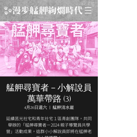
艋舺尋寶者－小解說員
萬華帶路 (3)
4月26日週六
  |  
艋舺清水巖
延續莒光社宅和青年社宅１區青創團隊，共同
舉辦的「艋舺尋寶者－2024 親子導覽員共學
營」活動成果，這群小小解說員即將在艋舺老