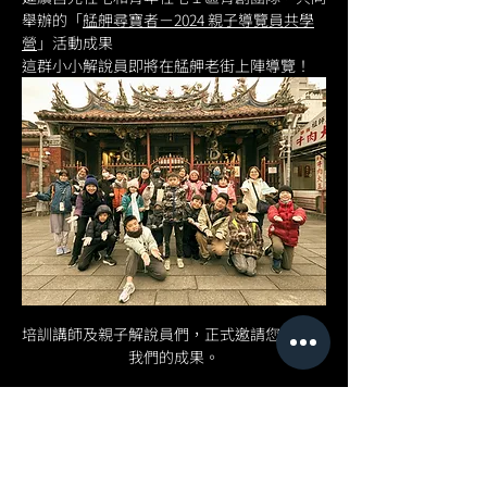
舉辦的「
艋舺尋寶者－2024 親子導覽員共學
營
」活動成果
這群小小解說員即將在艋舺老街上陣導覽！
培訓講師及親子解說員們，正式邀請您來觀摩
我們的成果。
2025 小解說員萬華帶路－
第三場
即將在4/26下午14:00，以
艋舺清水巖
為起點