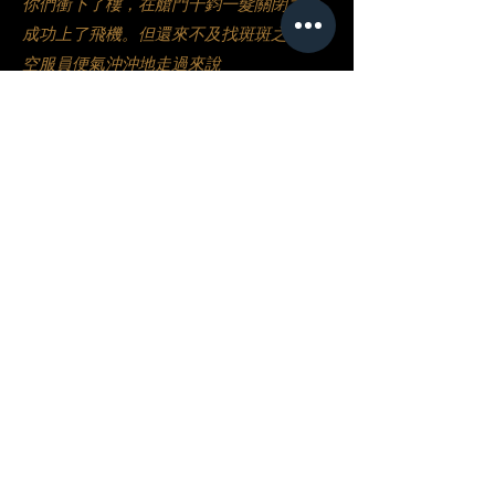
你們衝下了樓，在艙門千鈞一髮關閉之際
成功上了飛機。但還來不及找斑斑之際，
空服員便氣沖沖地走過來說
空服員
你們這幾個！飛機要起飛了，怎麼可以
不待在位置上！
便把你們推到最近的座位上，替你們攜
好安全帶。
你（玩家）
看來只能等等再說了。！
空服員
歡迎各位旅客踏上全新旅程，每個座位
椅背內，都附有則安全須知小卡以及一