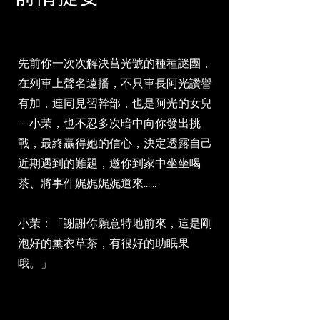
先前你一次次解決莒光號的種種謎團，
在列車上聲名遠播，不只車長阿光讚譽
有加，連同見習幹部，也是阿光的女兒
－小茉，也不忍多次暗中向你發出挑
戰，最終贏得她的信心，決定透露自己
近期遇到的難題，邀你到家中坐坐喝
茶、將事件娓娓娓娓道來......
小茉：「謝謝你願意特地前來，這是剛
泡好的薰衣草茶，有很好的助眠果
哦。」