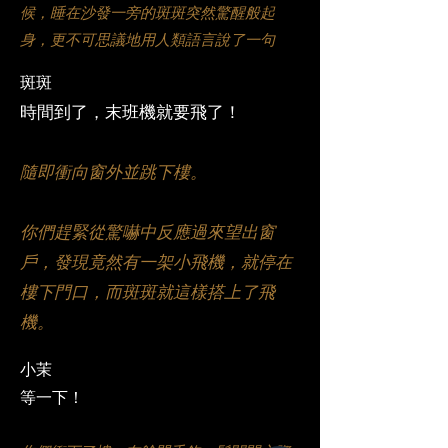
候，睡在沙發一旁的斑斑突然驚醒般起
身，更不可思議地用人類語言說了一句
斑斑
時間到了，末班機就要飛了！
隨即衝向窗外並跳下樓。
你們趕緊從驚嚇中反應過來望出窗
戶，發現竟然有一架小飛機，就停在
樓下門口，而斑斑就這樣搭上了飛
機。
小茉
等一下！