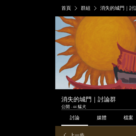
首頁
群組
消失的城門｜討
消失的城門｜討論群
公開
·
44 艋犬
討論
媒體
檔案
上一步