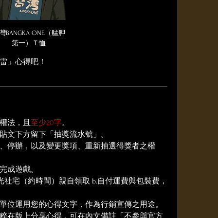
灣BANGKA ONE（艋舺
第一）Ｔ恤
無雷」心得吧！
權法，且
至少20字
。
貼文下方留下「抽獎流水號」。
、停辦，以及變更獎項、重新抽選得獎者之權
完成遊戲。
光社宅（約時間）親自領取 b.自付運費與包裝費，
單位運用您的心得文字，作為行銷宣傳之用途。
粹在版上分享心得，可在內文備註「不參與官方