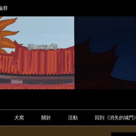
論群
犬窩
關於
活動
回到《消失的城門