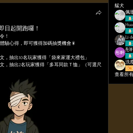
艋犬
佩珊
Hua
即日起開跑囉！
集令！
Li 
城門》體驗心得，即可獲得加碼抽獎機會🎇
彤軒
文，抽出10名玩家獲得「袋來家運大禮包」
洗
文，抽出2名玩家獲得「多耳同款Ｔ恤」（可選尺
查看所有