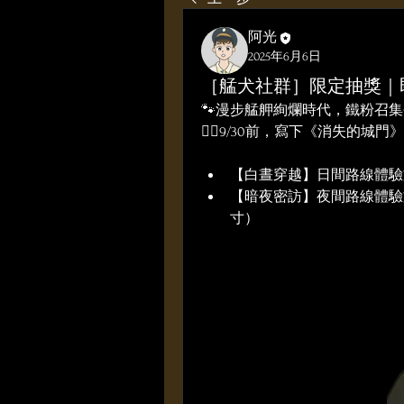
阿光
2025年6月6日
［艋犬社群］限定抽獎｜
🐾漫步艋舺絢爛時代，鐵粉召
🏃‍♂️9/30前，寫下《消失的
【白晝穿越】日間路線體驗
【暗夜密訪】夜間路線體驗
寸）