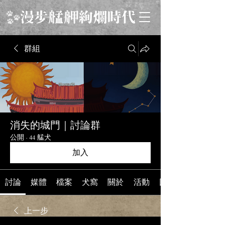
群組
消失的城門｜討論群
公開
·
44 艋犬
加入
討論
媒體
檔案
犬窩
關於
活動
回到《消失的城門
上一步