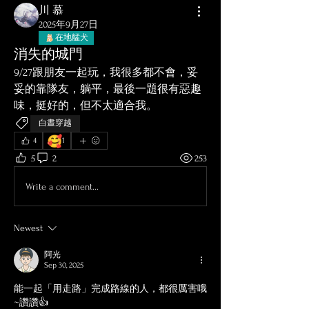
川 慕
2025年9月27日
在地艋犬
消失的城門
9/27跟朋友一起玩，我很多都不會，妥
妥的靠隊友，躺平，最後一題很有惡趣
味，挺好的，但不太適合我。
白晝穿越
🥰
4
1
5
2
253
Write a comment...
Newest
阿光
Sep 30, 2025
能一起「用走路」完成路線的人，都很厲害哦
~讚讚👍