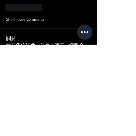
Like
Reply
Show more comments
關於
歡迎各位艋犬，分享「無雷」遊戲心
得、成績，或者自由揪團參加遊戲哦！
入群請務必詳閱【群組規則】!
艋犬
佩珊 周
追蹤
在地艋犬
Hua Yi
追蹤
在地艋犬
Li dong min
追蹤
在地艋犬
彤軒 李
追蹤
在地艋犬
洗塵