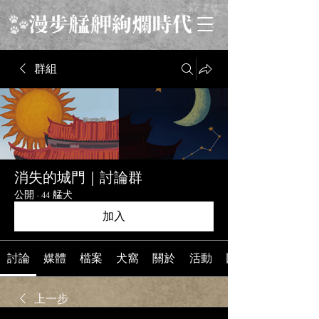
群組
消失的城門｜討論群
公開
·
44 艋犬
加入
討論
媒體
檔案
犬窩
關於
活動
回到《消失的城門
上一步