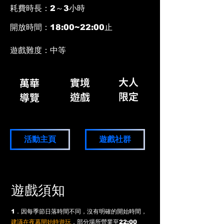
耗費時長：
2～3
小時
​開放時間：
18
:00
~22:00止
遊戲難度：中等
大人
實境
萬華​
​限定
​遊戲
導覽
活動主頁
遊戲社群
遊戲須知
1
．因每季節日落時間不同，沒有明確的開始時間，
建議在夜幕開始時遊玩
，部分場所營業至22:00