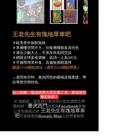
王老先生有塊地單車吧
＃歐美青年旅館風格
＃單層樓空間不大，但每層樓都各具特色
＃適合少數大人，不排斥與老闆交談
＃網羅全球多樣酒種，低消一人為380元
＃可攜帶簡單外食，
具備無酒精選擇
建議19:40開始遊玩（通常20:00開始營業）
→老闆有空時，會詢問您的暱稱及職業後，帶
你導覽空間特色。
貼心提醒：建議搭乘大眾交通工具、遵循嚴禁
酒駕規範！
＠ 遊戲前，請先自行查詢預計前往酒吧之營
臺虎西門
業時間：
請查詢
Facebook
有無
王老先生有塊地單車
公告包場或公休
吧
可直接查詢
Google Map
上的營業時間