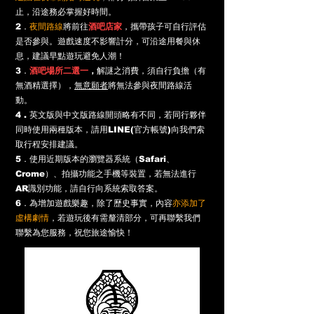
止，沿途務必掌握好時間。
2．
夜間路線
將前往
酒吧店家
，攜帶孩子可自行評估
是否參與。遊戲速度不影響計分，可沿途用餐與休
息，建議早點遊玩避免人潮！
3．
酒吧場所二選一
，
解謎之消費
，須自行負擔（有
無酒精選擇），
無意願者
將無法參與夜間路線活
動。
4 . 英文版與中文版路線開頭略有不同，若同行夥伴
同時使用兩種版本，請用LINE(官方帳號)向我們索
取行程安排建議。
5．使用近期版本的瀏覽器系統（Safari、
Crome）、拍攝功能之手機等裝置，若無法進行
AR識別功能，請自行向系統索取答案。
​6．為增加遊戲樂趣，除了歷史事實，內容
亦添加了
虛構劇情
，若遊玩後有需釐清部分，可再聯繫我們
聯繫為您服務，祝您旅途愉快！