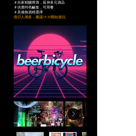
​＃自家精釀啤酒，延伸多元酒品
​＃供應特色鹹食，可用餐
＃具備無酒精選擇
​假日人潮多，建議18:30開始遊玩​