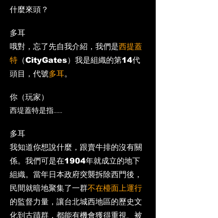
什麼來頭？
多耳
​哦對，忘了先自我介紹，我們是
西提蓋
特
（CityGates）我是組織的第14代
頭目，代號
多耳
。
你（玩家）
西堤蓋特是指......
多耳
​我知道你想說什麼，跟賣牛排的沒有關
係。我們可是在1904年就成立的地下
組織。當年日本政府突襲拆除西門後，
民間就暗地聚集了一群
不在檯面上運行
的監督力量，讓台北城西地區的歷史文
化到古蹟群，都能有機會獲得重視、被