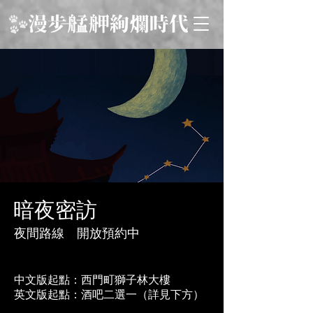
​暗夜密訪
夜間路線 開放預約中
​中文版起點：西門町獅子林大樓
​英文版起點：酒吧二選一（詳見下方）