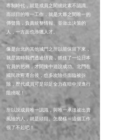
專制時代，就是
成員之間彼此素不認識
。
而
頭目的唯一工作，就是大夥之間唯一的
傳聲筒，負責統整情報、並做出決策的
人，一方面也涉獵人才。
像是台北的​
其他城門之所以能保留下來，
就是當時我們透過情資，抓住了一位日本
官員的把柄，才間接中遊說成功。北門在
國民政府遷台後，也多次險些面臨被拆
除，歷代成員可是卯足全力在暗中浸進行
阻撓呢！
所以說成員唯一認識，與唯一承擔被出賣
風險的人，就是頭目。怎麼樣～這個工作
很了不起吧！