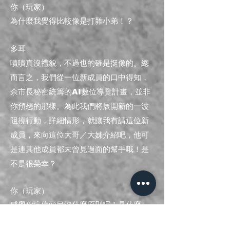
你（玩家）
為什麼我覺得比較像是打雜小弟！？
多耳
嘖嘖真沒禮貌，不過也的確是挺像的。總
而言之，我們從一位新成員的口中得知，
佘市長秘密統籌的AI數位導覽計畫，並非
你預想的那樣。為此我們將展開新的一波
阻撓行動，詳細情形，就讓我有請這位新
成員，來向這位大哥／大姊介紹吧，他可
是連其他成員都未曾見過面的幫手哦！是
不是很榮幸？
你（玩家）
感覺你這位頭目沒什麼原則呢！是什麼......
​（話說到一半，你的手機突然響起鈴聲，