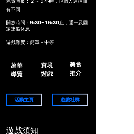
耗費時長：２～５小時，視個人選擇而
有不同
​開放時間：
9:30~16:30止，週一及國
定連假休息
遊戲難度：簡單－中等
美食
實境
​萬華
​推介
​遊戲
導覽
活動主頁
遊戲社群
遊戲須知