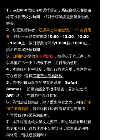
1．遊戲中將面臨任務選擇環節，系統會提示哪條路
線可以耗費較少時間，相對會縮減謎題數量及遊戲
時長。
2．欲完整體驗者，
建議早上開始遊玩、中午自行用
餐
，終點平日營業時間為10:00～12:30、13:30
～16:30止、假日營業時間為13:30起~16:30止，
請沿途掌握抵達時間。
3．
日間路線
提供
兒少樂齡版
，攜帶孩子的玩家，可
以準備好另一支手機或平板，另行預約使用。
4．本路線的其中場所，需自行購票入場，
無意願者
可在遊戲中選擇
不花費的簡易路線
。
5．需使用最新版本的瀏覽器系統（Safari、
Crome）、拍攝功能之手機等裝置，若無法進行
AR功能，可
在遊戲中索取答案。
6．為增加遊戲樂趣，除了歷史事實之外，內容
亦添
加了虛構劇情
，若遊玩後對內容有疑慮需要釐清，
可再與我們聯繫為您服務。
​7．本路線蘊含較大量文史資訊，耐心解讀有助於解
題更加順利。遊戲速度不影響計分，歡迎沿途用餐
與休息，預祝遊戲順利！