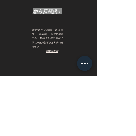
​您有新簡訊！
​我們是地下組織「西堤蓋
特」，長年進行正統歷史維護
工作，我知道政府已經找上
你，方便的話可以也和我們聊
聊嗎？
​
聯繫請點我
出於對阿光的信任，你按下了這看來
可疑的網址，隨即一個可愛的絨毛動
物蹦出眼前。
當你以為這只是一個插圖角色時……